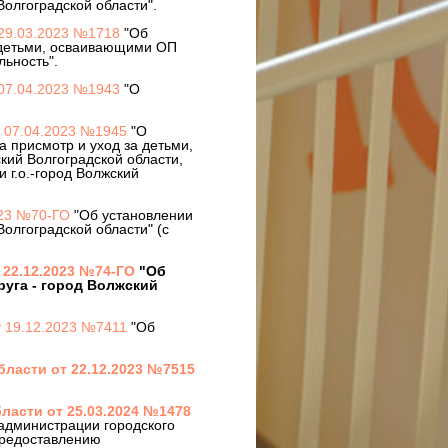
олгоградской области".
 29.03.2023 №1718
"Об
а детьми, осваивающими ОП
льность".
 07.04.2023 №1943
"О
от 07.04.2023 №1945
"О
 присмотр и уход за детьми,
ий Волгоградской области,
г.о.-город Волжский
023 №70-ГО
"Об установлении
олгоградской области" (с
 22.12.2023 №74-ГО
"Об
уга - город Волжский
от 19.12.2023 №7411
"Об
ласти от 22.12.2023 №7515
ласти от 25.03.2024 №1478
администрации городского
предоставлению