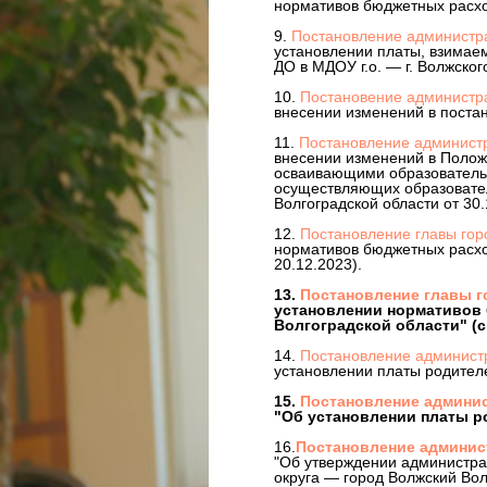
нормативов бюджетных расход
9.
Постановление администрац
установлении платы, взимае
ДО в МДОУ г.о. — г. Волжско
10.
Постановение администра
внесении изменений в постан
11.
Постановление администр
внесении изменений в Положе
осваивающими образовательн
осуществляющих образовател
Волгоградской области от 30
12.
Постановление главы горо
нормативов бюджетных расход
20.12.2023).
13.
Постановление главы го
установлении нормативов 
Волгоградской области" (с 
14.
Постановление администр
установлении платы родителей
15.
Постановление админис
"Об установлении платы род
16.
Постановление админист
"Об утверждении администра
округа — город Волжский Во