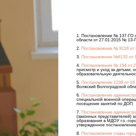
1. Постановление № 137-ГО от
области от 27.01.2015 № 13-
2.
Постановление № 9118 от 3
3.
Постановление №6132 от 18
4.
Постановление № 194 от 21
присмотр и уход за детьми, 
образовательную деятельнос
5.
Постановление 1238 от 18 
Волжский Волгоградской обла
6.
Постановление администр
специальной военной операци
посещение занятий по ДОП.
7.
Постановление администр
(законных представителей) 
образования в МДОУ г.о.-го
утвержденное постановлением
8.
Постановление главы город