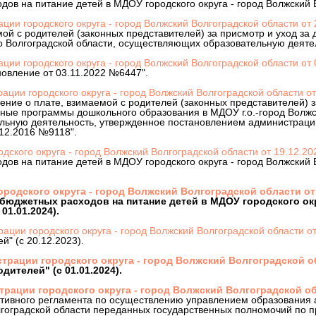
ов на питание детей в МДОУ городского округа - город Волжский В
ии городского округа - город Волжский Волгоградской области от
мой с родителей (законных представителей) за присмотр и уход з
го Волгоградской области, осуществляющих образовательную деяте
ции городского округа - город Волжский Волгоградской области от
овление от 03.11.2022 №6447".
ации городского округа - город Волжский Волгоградской области 
ние о плате, взимаемой с родителей (законных представителей) за
ые программы дошкольного образования в МДОУ г.о.-город Волжск
ьную деятельность, утвержденное постановлением администрации 
.12.2016 №9118".
дского округа - город Волжский Волгоградской области от 19.12.2
ов на питание детей в МДОУ городского округа - город Волжский В
родского округа - город Волжский Волгоградской области от
бюджетных расходов на питание детей в МДОУ городского окр
01.01.2024).
ации городского округа - город Волжский Волгоградской области 
" (с 20.12.2023).
трации городского округа - город Волжский Волгоградской об
ителей" (с 01.01.2024).
рации городского округа - город Волжский Волгоградской об
тивного регламента по осуществлению управлением образования 
лгоградской области переданных государственных полномочий по 